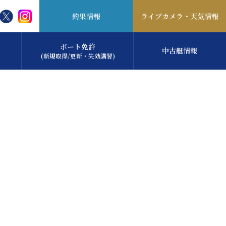
釣果情報
ライブカメラ・
天気情報
ボート免許
中古艇情報
(新規取得/更新・失効講習)