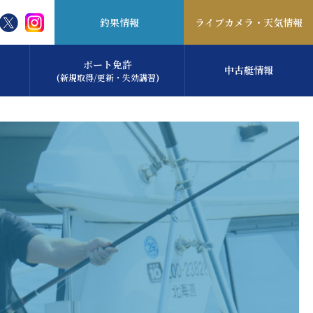
釣果情報
ライブカメラ・
天気情報
ボート免許
中古艇情報
(新規取得/更新・失効講習)