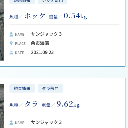
釣果情報
ホッケ部門
0.54
ホッケ
kg
魚種
重量
サンジャック３
NAME
余市海溝
PLACE
2021.09.23
DATE
釣果情報
タラ部門
9.62
タラ
kg
魚種
重量
サンジャック３
NAME