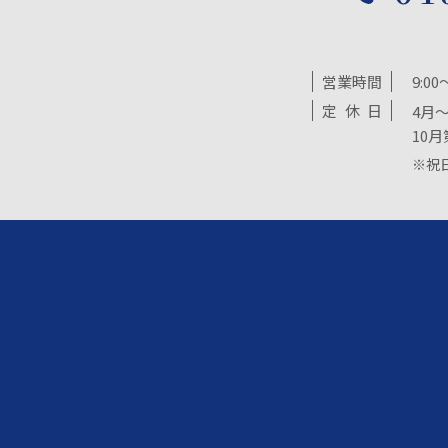
営業時間
9:00
定
休
日
4月～
10月
※祝