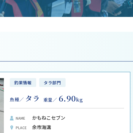
釣果情報
タラ部門
6.90
タラ
kg
魚種
重量
かもねこセブン
NAME
余市海溝
PLACE