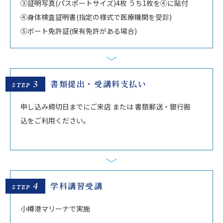
③証明写真(パスポートサイズ)4枚 うち1枚を④に貼付
④身体検査証明書(指定の様式で医療機関を受診)
⑤ボート免許証(保有免許がある場合)
3
書類提出・受講料支払い
STEP
申し込み締切日までにご来店 または 書類郵送・銀行振
込をご利用ください。
4
学科講習受講
STEP
小樽港マリーナで実施