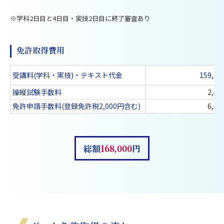
※学科2日目と4日目・実技2日目に終了審査あり
免許取得費用
受講料(学科・実技)・テキスト代金
159,1
操縦試験手数料
2,4
免許申請手数料(登録免許税2,000円含む)
6,4
総額
168,000
円