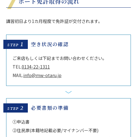
ボート免許取得の流れ
講習初日より1カ月程度で免許証が交付されます。
1
空き状況の確認
STEP
ご来店もしくは下記までお問い合わせください。
TEL.
0134-22-1311
MAIL.
info@mw-otaru.jp
2
必要書類の準備
STEP
①申込書
②住民票(本籍地記載必要/マイナンバー不要)