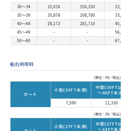
30～34
15,016
150,150
22,660
35～39
20,878
208,780
33,770
40～44
28,172
281,710
45,100
45～49
-
-
56,430
50～60
-
-
67,650
船台利用料
(単位：円／税込)
中型(30FT以上
小型(30FT未満)
～40FT未満)
ボート
7,590
11,330
(単位：円／税込)
中型(27FT以上
小型(27FT未満)
～33FT未満)
ヨット