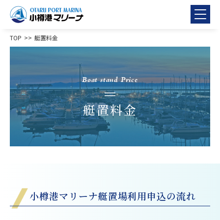
TOP
艇置料金
Boat stand Price
艇置料金
小樽港マリーナ艇置場利用申込の流れ