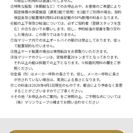
の既払い利用料は返還いたしません。
⑤特殊な船型（多胴艇など）でのお申込みや、お客様のご希望により
固定様橋の係留施設（通常2艇で使用）を1艇でご利用の場合、契約
保証金及び艇置場利用料は料金記載の50%割増の料金となります。
⑥艇の上下架及び給油については、必ずご契約者（登録スタッフを含
む）の立ち合いでお願いします。但し、予約給油の覚書を取り交わ
した場合は、この限りではありません。
⑦当マリーナ内での水上オートバイの航行は禁止しております。従っ
て艇置契約も行いません。
⑧陸上ヤード艇置の場合は専用船台をお買取りいただきます。
⑨当マリーナのクレーンは、定格荷重20トンまでとなっております。
それ以上の艇は斜路での上下となります。※斜路利用料の欄をご参
照ください。
⑩全長（ft）はメーカー呼称の長さです。但し、メーカー呼称に長さ
が示されていない場合は、実測による長さとなります。
⑪この料金は2026年4月1日現在のものです。都合により予告なく変更
することがございますのでご了承ください。
※その他「お申込みのご案内」をご参照の上、ご不明な点については
（株）マリンウェーブ小樽までお問い合わせください