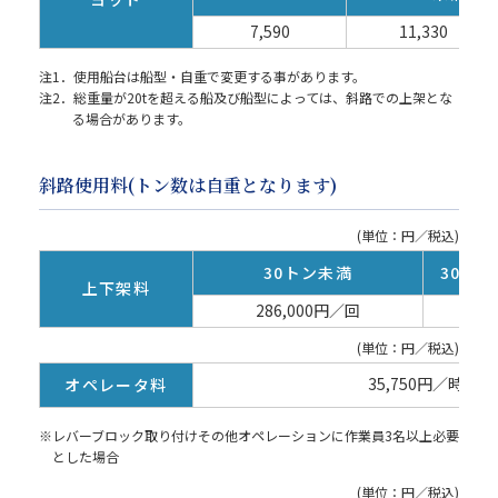
7,590
11,330
注1．使用船台は船型・自重で変更する事があります。
注2．総重量が20tを超える船及び船型によっては、斜路での上架とな
る場合があります。
斜路使用料(トン数は自重となります)
(単位：円／税込)
30トン未満
30ト
上下架料
286,000円／回
4
(単位：円／税込)
35,750円／時間
オペレータ料
※レバーブロック取り付けその他オペレーションに作業員3名以上必要
とした場合
(単位：円／税込)