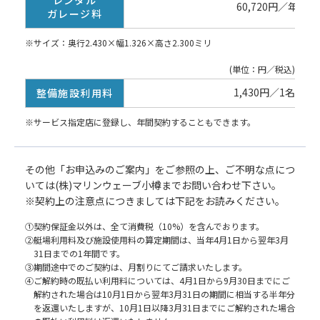
60,720円／年間
ガレージ料
※サイズ：奥行2.430×幅1.326×高さ2.300ミリ
(単位：円／税込)
1,430円／1名1日
整備施設利用料
※サービス指定店に登録し、年間契約することもできます。
その他「お申込みのご案内」をご参照の上、ご不明な点につ
いては(株)マリンウェーブ小樽までお問い合わせ下さい。
※契約上の注意点につきましては下記をお読みください。
①契約保証金以外は、全て消費税（10%）を含んでおります。
②艇場利用料及び施設使用料の算定期間は、当年4月1日から翌年3月
31日までの1年間です。
③期間途中でのご契約は、月割りにてご請求いたします。
④ご解約時の既払い利用料については、4月1日から9月30日までにご
解約された場合は10月1日から翌年3月31日の期間に相当する半年分
を返還いたしますが、10月1日以降3月31日までにご解約された場合