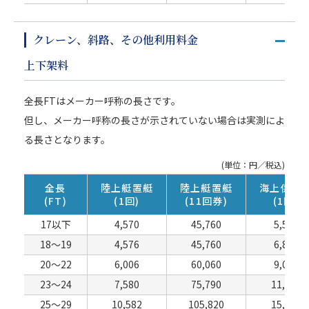
クレーン、斜路、その他利⽤料⾦
上下架料
全長FTはメーカー呼称の長さです。
但し、メーカー呼称の長さが示されていない場合は実測によ
る長さとなります。
(単位：円／税込)
全長
陸上艇置艇
陸上艇置艇
海上係留
(FT)
(1回)
(11回券)
(1回)
17以下
4,570
45,760
5,500
18～19
4,576
45,760
6,820
20～22
6,006
60,060
9,020
23～24
7,580
75,790
11,330
25～29
10,582
105,820
15,730