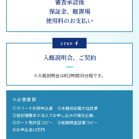
審査承認後
保証金、艇置場
使用料のお支払い
4
STEP
入艇説明会、
ご契約
※入艇説明会は約2時間
30分程です。
※必要書類
①マリーナ利用申込書
②本籍地記載の住民票
③登記簿謄本※法人でお申し込みの場合必要。
④ボート免許証コピー
⑤船舶検査証書コピー
⑥お申込金10万円