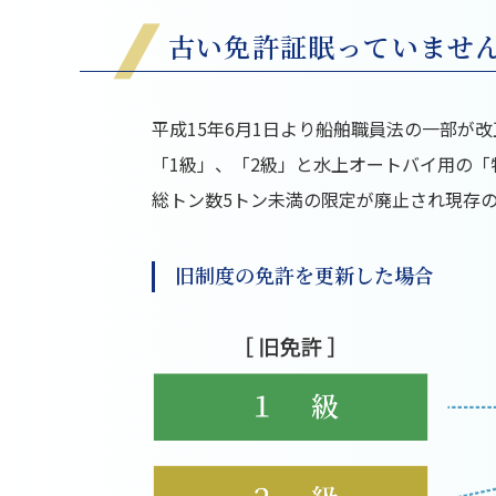
古い免許証眠っていません
平成15年6月1日より船舶職員法の一部が
「1級」、「2級」と水上オートバイ用の「
総トン数5トン未満の限定が廃止され現存
旧制度の免許を更新した場合