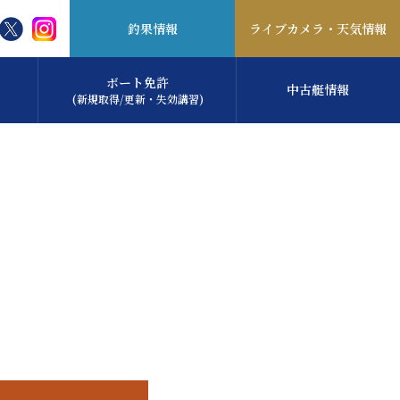
釣果情報
ライブカメラ・
天気情報
ボート免許
中古艇情報
(新規取得/更新・失効講習)