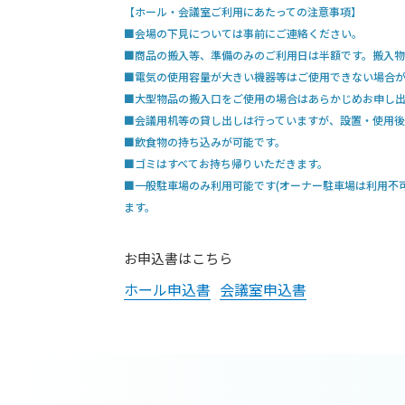
【ホール・会議室ご利用にあたっての注意事項】
■会場の下見については事前にご連絡ください。
■商品の搬入等、準備のみのご利用日は半額です。搬入物
■電気の使用容量が大きい機器等はご使用できない場合
■大型物品の搬入口をご使用の場合はあらかじめお申し
■会議用机等の貸し出しは行っていますが、設置・使用後
■飲食物の持ち込みが可能です。
■ゴミはすべてお持ち帰りいただきます。
■一般駐車場のみ利用可能です(オーナー駐車場は利用不
ます。
お申込書はこちら
ホール申込書
会議室申込書