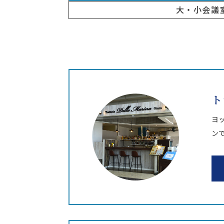
大・小会議
ト
ヨ
ン