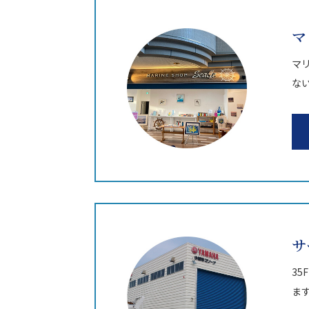
マ
マリ
な
サ
3
ま