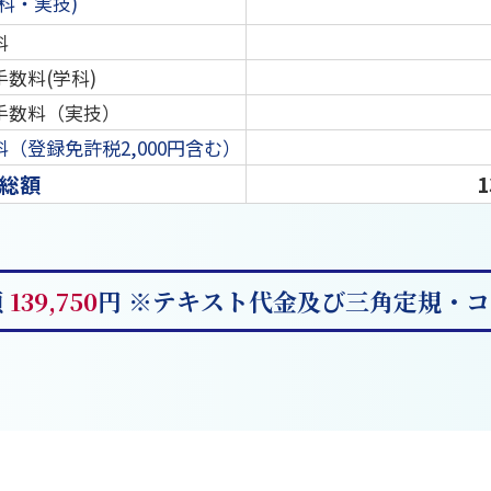
科・実技)
料
数料(学科)
手数料（実技）
（登録免許税2,000円含む）
総額
1
額
139,750
円
※テキスト代金及び三角定規・コ