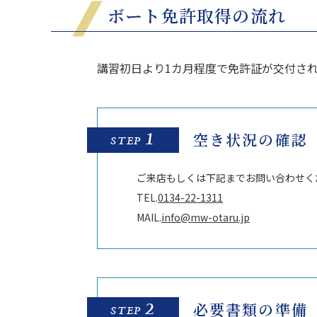
ボート免許取得の流れ
講習初日より1カ月程度で免許証が交付さ
1
空き状況の確認
STEP
ご来店もしくは下記までお問い合わせく
TEL.
0134-22-1311
MAIL.
info@mw-otaru.jp
2
必要書類の準備
STEP