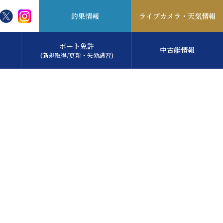
釣果情報
ライブカメラ・
天気情報
ボート免許
中古艇情報
(新規取得/更新・失効講習)