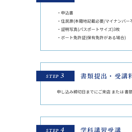
・申込書
・住民票(本籍地記載必要/マイナンバー
・証明写真(パスポートサイズ)3枚
・ボート免許証(保有免許がある場合)
3
書類提出・受講
STEP
申し込み締切日までにご来店 または 書
4
学科講習受講
STEP