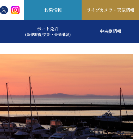
釣果情報
ライブカメラ・
天気情報
ボート免許
中古艇情報
(新規取得/更新・失効講習)