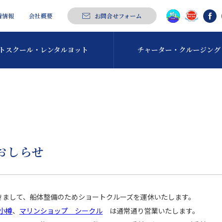
着情報
会社概要
お問合せフォーム
トスクール・
レンタルヨット
チャーター・
クルージング
おしらせ
きまして、船体整備のためショートクルーズを運休いたします。
小樽
、
マリンショップ シークル
は通常通り営業いたします。